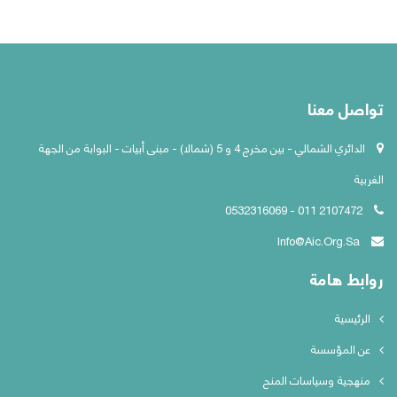
الإعلامي
المشاريع
تواصل
معنا
تواصل معنا
الدائري الشمالي - بين مخرج 4 و 5 (شمالا) - مبنى أبيات - البوابة من الجهة
الغربية
2107472 011 - 0532316069
Info@aic.org.sa
روابط هامة
الرئيسية
عن المؤسسة
منهجية وسياسات المنح