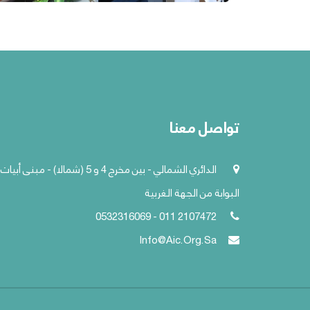
تواصل معنا
الدائري الشمالي - بين مخرج 4 و 5 (شمالا) - مبنى أبيا
البوابة من الجهة الغربية
2107472 011 - 0532316069
Info@aic.org.sa