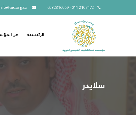
info@aic.org.sa
2107472 011 - 0532316069
الرئيسية
عن المؤس
سلايدر