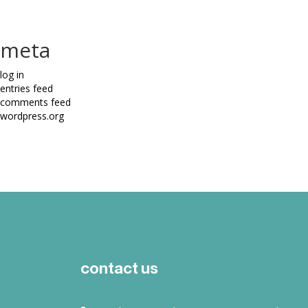
meta
log in
entries feed
comments feed
wordpress.org
contact us